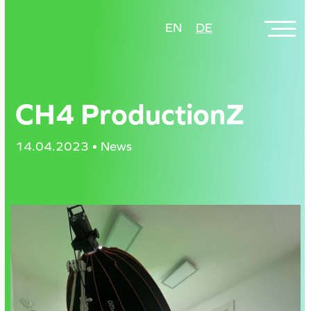
Direkt
EN
DE
zum
Inhalt
CH4 ProductionZ
14.04.2023 • News